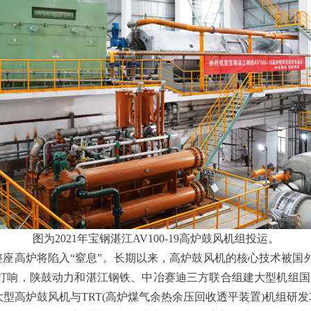
图为2021年宝钢湛江AV100-19高炉鼓风机组投运。
整座高炉将陷入“窒息”。长期以来，高炉鼓风机的核心技术被
打响，陕鼓动力和湛江钢铁、中冶赛迪三方联合组建大型机组国
大型高炉鼓风机与TRT(高炉煤气余热余压回收透平装置)机组研