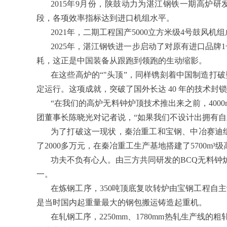
2015年9月份，陕鼓动力为湛江钢铁一期高炉研
段，各项效率指标达到进口机组水平。
2021年，二期工程国产5000立方米级4号鼓风
2025年，湛江钢铁进一步启动了对原有进口品
耗，这正是中国装备从跟跑到领跑的生动缩影。
在这些高炉的“"头顶”，同样镌刻着中国制造打
定运行。这项成就，突破了国外长达 40 年的技术封
“在我们的高炉无料钟炉顶技术推出来之前，40
团董事长陈晓光对记者说，“如果我们不设计出拥有自
为了打破这一现状，秦治重工和宝钢、中冶赛迪
了2000多万元，在秦冶重工生产基地搭建了5700m
功夫不负有心人。由三方共同研发的BCQ无料
一。
在炼钢工序，350吨顶底复吹转炉由宝钢工程自
是当时国内起重量最大的钢包搬运铸造起重机。
在轧钢工序，2250mm、1780mm热轧生产