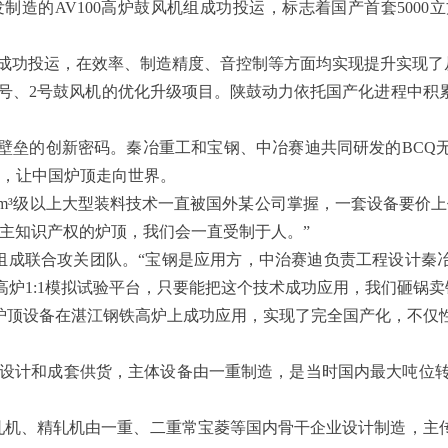
发制造的AV100高炉鼓风机组成功投运，标志着国产首套50
机组成功投运，在效率、制造精度、音控制等方面均实现提升实现了从
牌1号、2号鼓风机的优化升级项目。陕鼓动力依托国产化进程中
破壁垒的创新密码。秦冶重工和宝钢、中冶赛迪共同研发的BC
锁，让中国炉顶走向世界。
00m³级以上大型装料技术一直被国外某公司掌握，一套设备要价
主知识产权的炉顶，我们会一直受制于人。”
组成联合攻关团队。“宝钢是应用方，中治赛迪负责工程设计秦冶
³级高炉1:1模拟试验平台，只要能把这个技术成功应用，我们砸锅卖
钟炉顶设备在湛江钢铁高炉上成功应用，实现了完全国产化，不仅
主设计和成套供货，主体设备由一重制造，是当时国内最大吨位转炉
线的粗轧机、精轧机由一重、二重常宝菱等国内骨干企业设计制造