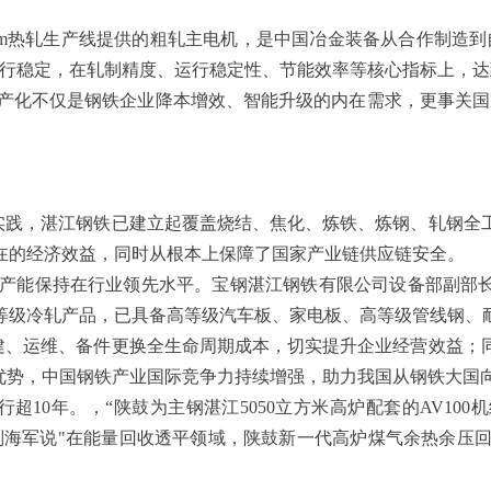
0mm热轧生产线提供的粗轧主电机，是中国冶金装备从合作制造
来运行稳定，在轧制精度、运行稳定性、节能效率等核心指标上，达
国产化不仅是钢铁企业降本增效、智能升级的内在需求，更事关国
生产实践，湛江钢铁已建立起覆盖烧结、焦化、炼铁、炼钢、轧钢
在的经济效益，同时从根本上保障了国家产业链供应链安全。
产能保持在行业领先水平。宝钢湛江钢铁有限公司设备部副部长
等级冷轧产品，已具备高等级汽车板、家电板、高等级管线钢、
建、运维、备件更换全生命周期成本，切实提升企业经营效益；
优势，中国钢铁产业国际竞争力持续增强，助力我国从钢铁大国
超10年。，“陕鼓为主钢湛江5050立方米高炉配套的AV10
军说"在能量回收透平领域，陕鼓新一代高炉煤气余热余压回收透