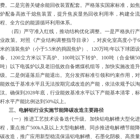
费。二是完善关键余能回收装置配套。严格落实国家标准，如焦
炉配备高效干熄焦装置，提升焦炭显热回收利用率，构建全流
程、全方位的能源循环利用体系。
（四）严守准入红线，推动结构优化调整。一是严格执行产
业政策。对照《产业结构调整指导目录》，对炭化室高度小于
6
米的顶装焦炉（小于
5.5
米的捣固焦炉）、
120
万吨
/
年以下球团设
备、
1200
立方米以下高炉、
100
吨以下转炉、
100
吨（合金钢
5
吨）以下电弧炉以及老旧低效自备燃煤机组等，加快实施改造升
级。二是倒逼落后产能退出。充分发挥标准引领和约束作用，对
能效低于基准水平且无法按期完成改造的产能，依法依规予以淘
汰。确保到
2028
年底，行业能效基准水平以下产能基本清零，标
杆水平产能比例达到
50%
以上。
三、电解铝行业实施节能降碳改造主要路径
（一）推进工艺技术设备迭代升级。加快铝电解槽大型化进
程，重点推广
500kA
及以上大型电解槽。同步推进电解槽节能
碳改造，推广应用新型稳流保温铝电解槽、石墨化阴极、高质量