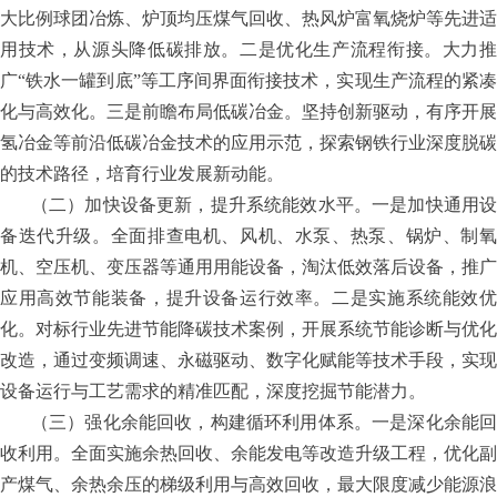
大比例球团冶炼、炉顶均压煤气回收、热风炉富氧烧炉等先进适
用技术，从源头降低碳排放。二是优化生产流程衔接。大力推
广
“铁水一罐到底”等工序间界面衔接技术，实现生产流程的紧
化与高效化。三是前瞻布局低碳冶金。坚持创新驱动，有序开展
氢冶金等前沿低碳冶金技术的应用示范，探索钢铁行业深度脱碳
的技术路径，培育行业发展新动能。
（二）加快设备更新，提升系统能效水平。一是加快通用设
备迭代升级。全面排查电机、风机、水泵、热泵、锅炉、制氧
机、空压机、变压器等通用用能设备，淘汰低效落后设备，推广
应用高效节能装备，提升设备运行效率。二是实施系统能效优
化。对标行业先进节能降碳技术案例，开展系统节能诊断与优化
改造，通过变频调速、永磁驱动、数字化赋能等技术手段，实现
设备运行与工艺需求的精准匹配，深度挖掘节能潜力。
（三）强化余能回收，构建循环利用体系。一是深化余能回
收利用。全面实施余热回收、余能发电等改造升级工程，优化副
产煤气、余热余压的梯级利用与高效回收，最大限度减少能源浪