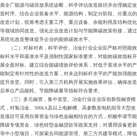
展全厂能源与碳排放系统诊断，科学评估改造路径并合理确定改
造时序。结合企业装备水平、能源结构，制定分阶段、分重点的
改造计划，统筹考虑主要工序、重点设备、余能利用及结构优化
等领域协同改造。强化企业改造计划与节能降碳政策衔接，通过
系统化改造整体提升企业的能效碳效水平。
（二）对标对表，科学评价。冶金行业企业应严格对照能效
标杆水平和基准水平及强制性国家标准要求，对能效碳效指标开
展全面对标。建立综合能碳绩效评价体系，对低于基准水平的产
能制定有针对性的改造方案，对未达到标杆水平的产能加强能效
提升攻坚。同时，引入第三方机构开展实施效果评估，确保改造
后单位产品能耗、节能降碳量等指标符合要求。
（三）多元融资，集中攻坚。冶金行业企业应创新投融资模
式，对氢冶金、
500kA
及以上电解槽、高参数发电机组等大型改
造项目可采用自筹资金与绿色金融相结合的方式，积极申请节能
降碳专项资金、绿色转型金融贷款等政策支持；对通用设备更新
等中小型项目，可探索合同能源管理、第三方共建等模式，降低