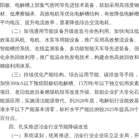
阳极、电解槽上部集气密闭等先进技术装备，鼓励采用高强度钢
材、低摩擦轴承、高效电机等优化电解槽结构，有效降低电解槽
平均电压、提升电流效率，显著降低综合交流电耗。
（二）加强通用节能设备升级改造与余热利用。加快淘汰低
效落后风机、电机、水泵等用能设备，推广应用高效整流设备、
智能槽控系统、在线监测装备、多功能智能天车等先进装备。强
化余热回收利用，推广低温余热发电技术，构建余热高效回收和
梯级利用体系。
（三）持续优化产能结构。综合运用节能、碳排放等手段，
加快
300kA
以下预焙阳极铝电解槽、
15
万吨
/
年以下独立铝用炭素
项目、老旧低效自备燃煤机组等改造升级。鼓励企业扩大非化石
能源应用，实施清洁能源替代。到
2028
年底，电解铝行业能效基
准水平以下产能基本清零，标杆水平产能比例较
2025
年提高
20
个
百分点。
四、扎实推进冶金行业节能降碳改造
（一）系统谋划，统筹推进。冶金行业企业应立足全局，开